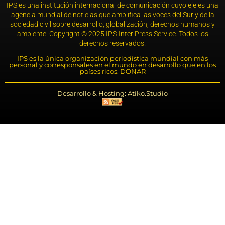
IPS es una institución internacional de comunicación cuyo eje es una
agencia mundial de noticias que amplifica las voces del Sur y de la
sociedad civil sobre desarrollo, globalización, derechos humanos y
ambiente. Copyright © 2025 IPS-Inter Press Service. Todos los
derechos reservados.
IPS es la única organización periodística mundial con más
personal y corresponsales en el mundo en desarrollo que en los
países ricos. DONAR
Desarrollo & Hosting: Atiko.Studio