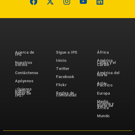
Acerca de
Sigue a IPS
África
IPS
Inicio
América
Nuestros
Latina y el
socios
Caribe
Twitter
Contáctenos
América del
Norte
Facebook
Apóyenos
Asia-
Flickr
Pacífico
¿Quieres
publicar
Reglas de
notas de
Europa
comunidad
IPS?
Medio
Oriente y
Norte de
África
Mundo