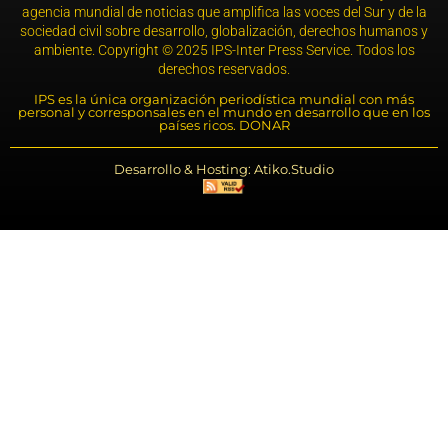
agencia mundial de noticias que amplifica las voces del Sur y de la
sociedad civil sobre desarrollo, globalización, derechos humanos y
ambiente. Copyright © 2025 IPS-Inter Press Service. Todos los
derechos reservados.
IPS es la única organización periodística mundial con más
personal y corresponsales en el mundo en desarrollo que en los
países ricos. DONAR
Desarrollo & Hosting: Atiko.Studio