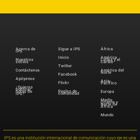
Acerca de
Sigue a IPS
África
IPS
Inicio
América
Nuestros
Latina y el
socios
Caribe
Twitter
Contáctenos
América del
Norte
Facebook
Apóyenos
Asia-
Flickr
Pacífico
¿Quieres
publicar
Reglas de
notas de
Europa
comunidad
IPS?
Medio
Oriente y
Norte de
África
Mundo
IPS es una institución internacional de comunicación cuyo eje es una