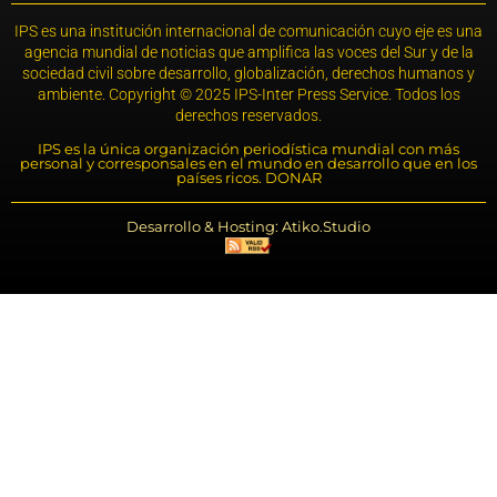
IPS es una institución internacional de comunicación cuyo eje es una
agencia mundial de noticias que amplifica las voces del Sur y de la
sociedad civil sobre desarrollo, globalización, derechos humanos y
ambiente. Copyright © 2025 IPS-Inter Press Service. Todos los
derechos reservados.
IPS es la única organización periodística mundial con más
personal y corresponsales en el mundo en desarrollo que en los
países ricos. DONAR
Desarrollo & Hosting: Atiko.Studio