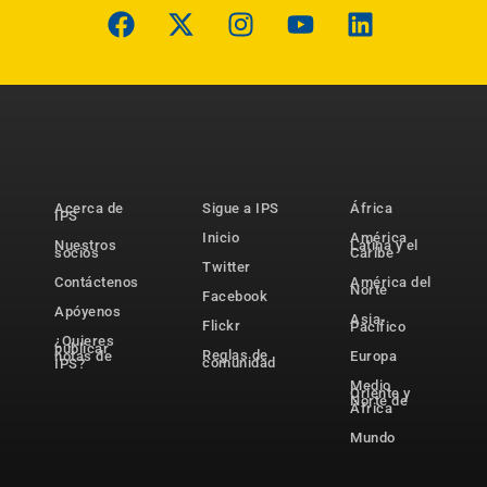
Acerca de
Sigue a IPS
África
IPS
Inicio
América
Nuestros
Latina y el
socios
Caribe
Twitter
Contáctenos
América del
Norte
Facebook
Apóyenos
Asia-
Flickr
Pacífico
¿Quieres
publicar
Reglas de
notas de
Europa
comunidad
IPS?
Medio
Oriente y
Norte de
África
Mundo