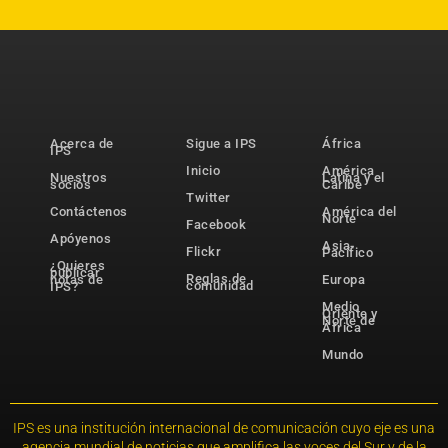
Acerca de
Sigue a IPS
África
IPS
Inicio
América
Nuestros
Latina y el
socios
Caribe
Twitter
Contáctenos
América del
Norte
Facebook
Apóyenos
Asia-
Flickr
Pacífico
¿Quieres
publicar
Reglas de
notas de
Europa
comunidad
IPS?
Medio
Oriente y
Norte de
África
Mundo
IPS es una institución internacional de comunicación cuyo eje es una
agencia mundial de noticias que amplifica las voces del Sur y de la