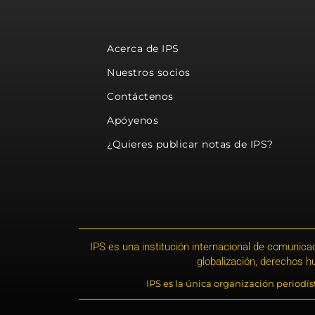
Acerca de IPS
Nuestros socios
Contáctenos
Apóyenos
¿Quieres publicar notas de IPS?
IPS es una institución internacional de comunicac
globalización, derechos 
IPS es la única organización periodí