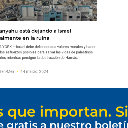
anyahu está dejando a Israel
almente en la ruina
 YORK – Israel debe defender sus valores morales y hacer
los esfuerzos posibles para salvar las vidas de palestinos
ntes mientras persigue la destrucción de Hamás.
Ben-Meir
14 marzo, 2024
s que importan. Si
e gratis a nuestro bolet