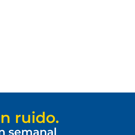
n ruido.
ín semanal