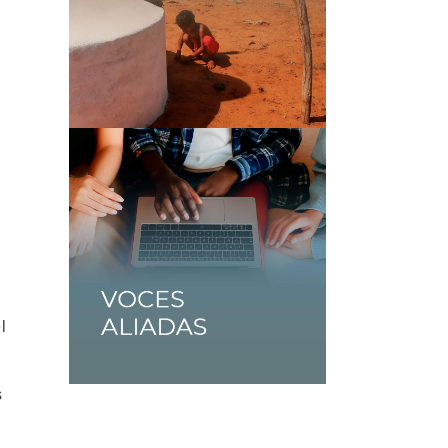
,
l
s
,