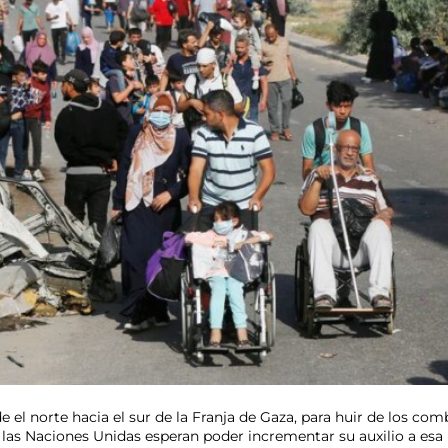
l norte hacia el sur de la Franja de Gaza, para huir de los comba
as Naciones Unidas esperan poder incrementar su auxilio a esa 