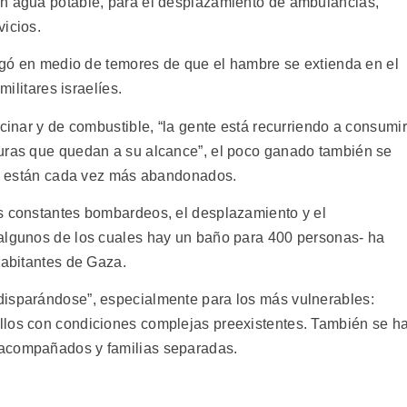
on agua potable, para el desplazamiento de ambulancias,
vicios.
legó en medio de temores de que el hambre se extienda en el
militares israelíes.
ocinar y de combustible, “la gente está recurriendo a consumir
duras que quedan a su alcance”, el poco ganado también se
vos están cada vez más abandonados.
s constantes bombardeos, el desplazamiento y el
 algunos de los cuales hay un baño para 400 personas- ha
habitantes de Gaza.
disparándose”, especialmente para los más vulnerables:
llos con condiciones complejas preexistentes. También se h
 acompañados y familias separadas.