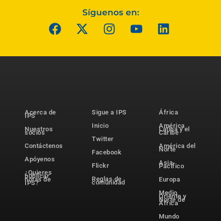
Síguenos en:
Acerca de
Sigue a IPS
África
IPS
Inicio
América
Nuestros
Latina y el
socios
Caribe
Twitter
Contáctenos
América del
Norte
Facebook
Apóyenos
Asia-
Flickr
Pacífico
¿Quieres
publicar
Reglas de
notas de
Europa
comunidad
IPS?
Medio
Oriente y
Norte de
África
Mundo