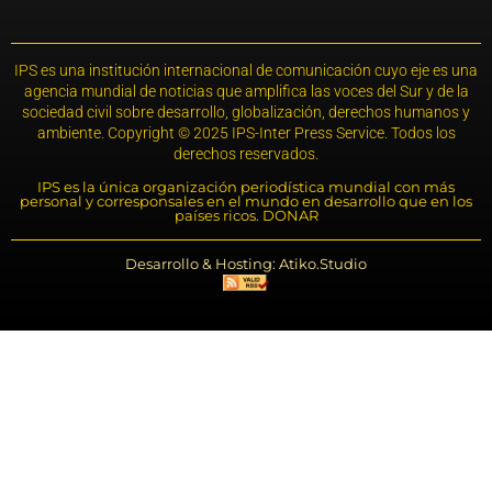
IPS es una institución internacional de comunicación cuyo eje es una
agencia mundial de noticias que amplifica las voces del Sur y de la
sociedad civil sobre desarrollo, globalización, derechos humanos y
ambiente. Copyright © 2025 IPS-Inter Press Service. Todos los
derechos reservados.
IPS es la única organización periodística mundial con más
personal y corresponsales en el mundo en desarrollo que en los
países ricos. DONAR
Desarrollo & Hosting: Atiko.Studio