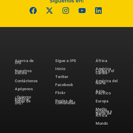
Síguenos en:
Acerca de
Sigue a IPS
África
IPS
Inicio
América
Nuestros
Latina y el
socios
Caribe
Twitter
Contáctenos
América del
Norte
Facebook
Apóyenos
Asia-
Flickr
Pacífico
¿Quieres
publicar
Reglas de
notas de
Europa
comunidad
IPS?
Medio
Oriente y
Norte de
África
Mundo