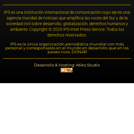
IPS es una institución internacional de comunicación cuyo eje es una
agencia mundial de noticias que amplifica las voces del Sur y de la
sociedad civil sobre desarrollo, globalización, derechos humanos y
ambiente. Copyright © 2025 IPS-Inter Press Service. Todos los
derechos reservados.
IPS es la única organización periodística mundial con más
personal y corresponsales en el mundo en desarrollo que en los
países ricos. DONAR
Desarrollo & Hosting: Atiko.Studio