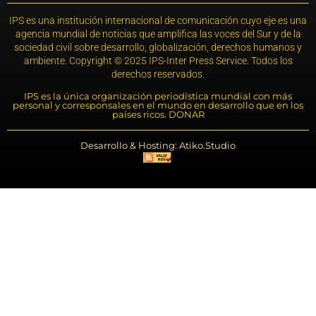
IPS es una institución internacional de comunicación cuyo eje es una
agencia mundial de noticias que amplifica las voces del Sur y de la
sociedad civil sobre desarrollo, globalización, derechos humanos y
ambiente. Copyright © 2025 IPS-Inter Press Service. Todos los
derechos reservados.
IPS es la única organización periodística mundial con más
personal y corresponsales en el mundo en desarrollo que en los
países ricos. DONAR
Desarrollo & Hosting: Atiko.Studio