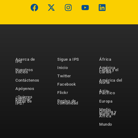
Acerca de
Sigue a IPS
África
IPS
Inicio
América
Nuestros
Latina y el
socios
Caribe
Twitter
Contáctenos
América del
Norte
Facebook
Apóyenos
Asia-
Flickr
Pacífico
¿Quieres
publicar
Reglas de
notas de
Europa
comunidad
IPS?
Medio
Oriente y
Norte de
África
Mundo