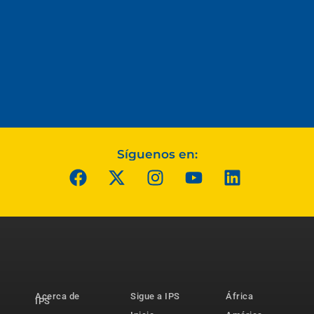
Síguenos en:
Acerca de
Sigue a IPS
África
IPS