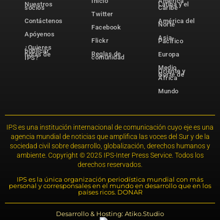
Inicio
América
Nuestros
Latina y el
socios
Caribe
Twitter
Contáctenos
América del
Norte
Facebook
Apóyenos
Asia-
Flickr
Pacífico
¿Quieres
publicar
Reglas de
notas de
Europa
comunidad
IPS?
Medio
Oriente y
Norte de
África
Mundo
IPS es una institución internacional de comunicación cuyo eje es una
agencia mundial de noticias que amplifica las voces del Sur y de la
sociedad civil sobre desarrollo, globalización, derechos humanos y
ambiente. Copyright © 2025 IPS-Inter Press Service. Todos los
derechos reservados.
IPS es la única organización periodística mundial con más
personal y corresponsales en el mundo en desarrollo que en los
países ricos. DONAR
Desarrollo & Hosting: Atiko.Studio