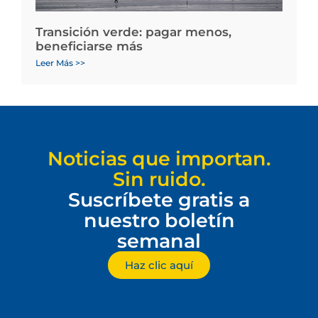
Transición verde: pagar menos,
beneficiarse más
Leer Más >>
Noticias que importan.
Sin ruido.
Suscríbete gratis a
nuestro boletín
semanal
Haz clic aquí