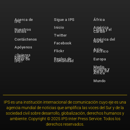
Acerca de
Sigue a IPS
África
IPS
Inicio
América
Nuestros
Latina y el
socios
Caribe
Twitter
Contáctenos
América del
Norte
Facebook
Apóyenos
Asia-
Flickr
Pacífico
¿Quieres
publicar
Reglas de
notas de
Europa
comunidad
IPS?
Medio
Oriente y
Norte de
África
Mundo
IPS es una institución internacional de comunicación cuyo eje es una
agencia mundial de noticias que amplifica las voces del Sur y de la
sociedad civil sobre desarrollo, globalización, derechos humanos y
ambiente. Copyright © 2025 IPS-Inter Press Service. Todos los
derechos reservados.