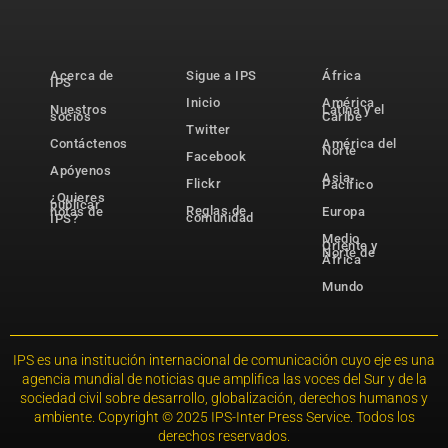
Acerca de
Sigue a IPS
África
IPS
Inicio
América
Nuestros
Latina y el
socios
Caribe
Twitter
Contáctenos
América del
Norte
Facebook
Apóyenos
Asia-
Flickr
Pacífico
¿Quieres
publicar
Reglas de
notas de
Europa
comunidad
IPS?
Medio
Oriente y
Norte de
África
Mundo
IPS es una institución internacional de comunicación cuyo eje es una
agencia mundial de noticias que amplifica las voces del Sur y de la
sociedad civil sobre desarrollo, globalización, derechos humanos y
ambiente. Copyright © 2025 IPS-Inter Press Service. Todos los
derechos reservados.