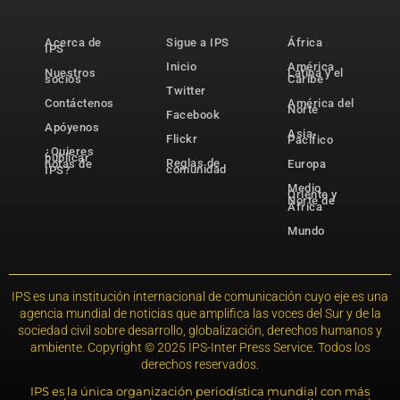
Acerca de
Sigue a IPS
África
IPS
Inicio
América
Nuestros
Latina y el
socios
Caribe
Twitter
Contáctenos
América del
Norte
Facebook
Apóyenos
Asia-
Flickr
Pacífico
¿Quieres
publicar
Reglas de
notas de
Europa
comunidad
IPS?
Medio
Oriente y
Norte de
África
Mundo
IPS es una institución internacional de comunicación cuyo eje es una
agencia mundial de noticias que amplifica las voces del Sur y de la
sociedad civil sobre desarrollo, globalización, derechos humanos y
ambiente. Copyright © 2025 IPS-Inter Press Service. Todos los
derechos reservados.
IPS es la única organización periodística mundial con más