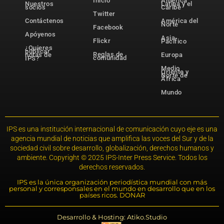
Inicio
América
Nuestros
Latina y el
socios
Caribe
Twitter
Contáctenos
América del
Norte
Facebook
Apóyenos
Asia-
Flickr
Pacífico
¿Quieres
publicar
Reglas de
notas de
Europa
comunidad
IPS?
Medio
Oriente y
Norte de
África
Mundo
IPS es una institución internacional de comunicación cuyo eje es una
agencia mundial de noticias que amplifica las voces del Sur y de la
sociedad civil sobre desarrollo, globalización, derechos humanos y
ambiente. Copyright © 2025 IPS-Inter Press Service. Todos los
derechos reservados.
IPS es la única organización periodística mundial con más
personal y corresponsales en el mundo en desarrollo que en los
países ricos. DONAR
Desarrollo & Hosting: Atiko.Studio