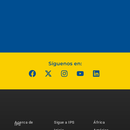
Síguenos en:
Acerca de
Sigue a IPS
África
IPS