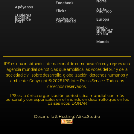
Norte
Facebook
Apóyenos
Asia-
Flickr
Pacífico
¿Quieres
publicar
Reglas de
notas de
Europa
comunidad
IPS?
Medio
Oriente y
Norte de
África
Mundo
IPS es una institución internacional de comunicación cuyo eje es una
agencia mundial de noticias que amplifica las voces del Sur y de la
sociedad civil sobre desarrollo, globalización, derechos humanos y
ambiente. Copyright © 2025 IPS-Inter Press Service. Todos los
derechos reservados.
IPS es la única organización periodística mundial con más
personal y corresponsales en el mundo en desarrollo que en los
países ricos. DONAR
Desarrollo & Hosting: Atiko.Studio