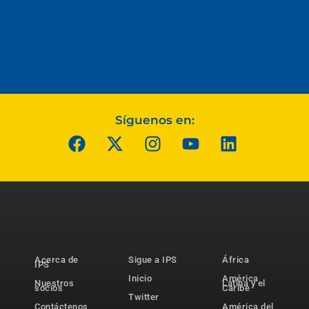
Síguenos en:
Acerca de
Sigue a IPS
África
IPS
Inicio
América
Nuestros
Latina y el
socios
Caribe
Twitter
Contáctenos
América del