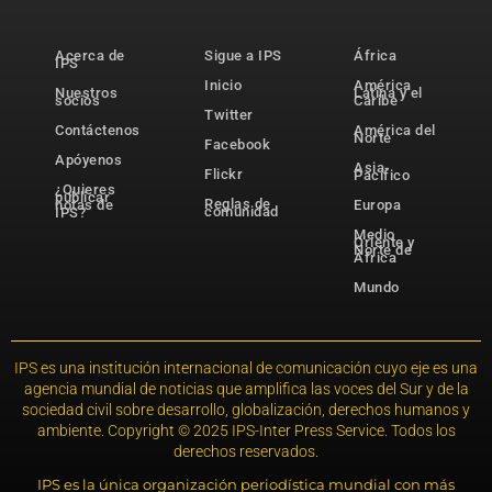
Acerca de
Sigue a IPS
África
IPS
Inicio
América
Nuestros
Latina y el
socios
Caribe
Twitter
Contáctenos
América del
Norte
Facebook
Apóyenos
Asia-
Flickr
Pacífico
¿Quieres
publicar
Reglas de
notas de
Europa
comunidad
IPS?
Medio
Oriente y
Norte de
África
Mundo
IPS es una institución internacional de comunicación cuyo eje es una
agencia mundial de noticias que amplifica las voces del Sur y de la
sociedad civil sobre desarrollo, globalización, derechos humanos y
ambiente. Copyright © 2025 IPS-Inter Press Service. Todos los
derechos reservados.
IPS es la única organización periodística mundial con más