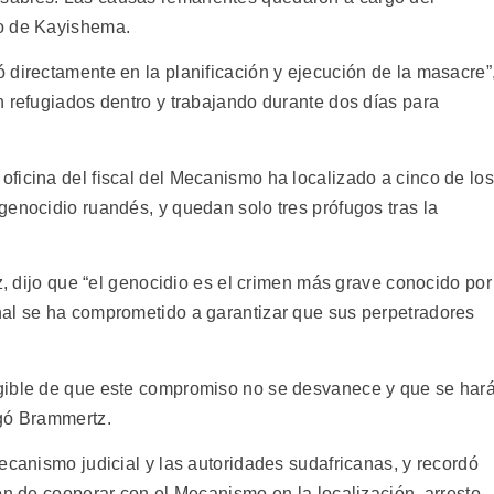
to de Kayishema.
 directamente en la planificación y ejecución de la masacre”
n refugiados dentro y trabajando durante dos días para
ficina del fiscal del Mecanismo ha localizado a cinco de los
genocidio ruandés, y quedan solo tres prófugos tras la
tz, dijo que “el genocidio es el crimen más grave conocido por
nal se ha comprometido a garantizar que sus perpetradores
gible de que este compromiso no se desvanece y que se har
egó Brammertz.
ecanismo judicial y las autoridades sudafricanas, y recordó
ón de cooperar con el Mecanismo en la localización, arresto,