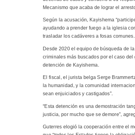
Mecanismo que acaba de lograr el arres
Según la acusación, Kayishema “participó
ayudando a prender fuego a la iglesia co
trasladar los cadáveres a fosas comunes.
Desde 2020 el equipo de búsqueda de la o
criminales más buscados por el caso del 
detención de Kayishema.
El fiscal, el jurista belga Serge Brammer
la humanidad, y la comunidad internacio
sean enjuiciados y castigados”.
“Esta detención es una demostración tan
justicia, por mucho que se demore”, agr
Guterres elogió la cooperación entre el m
que “todos los Estados tienen la obligaci