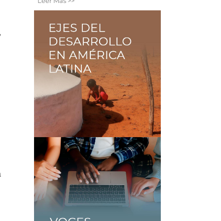
Leer Más >>
,
á