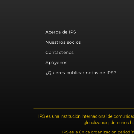
Acerca de IPS
Nuestros socios
Contáctenos
Apóyenos
¿Quieres publicar notas de IPS?
IPS es una institución internacional de comunicac
globalización, derechos 
IPS es la única organización periodí