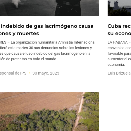
 indebido de gas lacrimógeno causa
Cuba rec
iones y muertes
su econ
ES – La organización humanitaria Amnistía Internacional
LA HABANA – L
eiteró este martes 30 sus denuncias sobre las lesiones y
convenios con
s que causa el uso indebido del gas lacrimógeno en la
favorable par
ión de protestas en todo el mundo.
aumentar el co
economía.
sponsal de IPS
30 mayo, 2023
Luis Brizuel