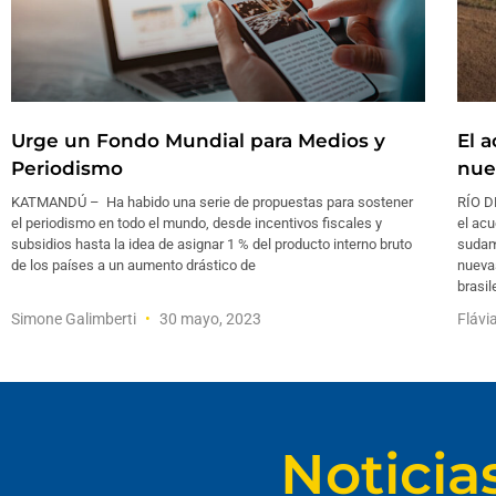
Urge un Fondo Mundial para Medios y
El 
Periodismo
nue
KATMANDÚ – Ha habido una serie de propuestas para sostener
RÍO D
el periodismo en todo el mundo, desde incentivos fiscales y
el acu
subsidios hasta la idea de asignar 1 % del producto interno bruto
sudam
de los países a un aumento drástico de
nueva
brasil
Simone Galimberti
30 mayo, 2023
Flávi
Noticia