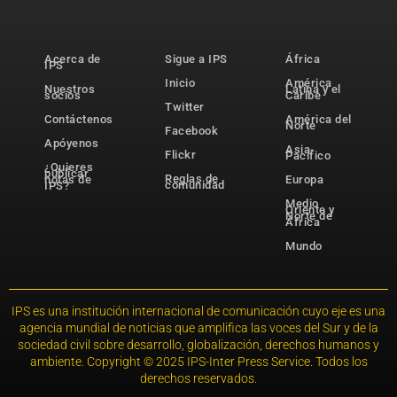
Acerca de
Sigue a IPS
África
IPS
Inicio
América
Nuestros
Latina y el
socios
Caribe
Twitter
Contáctenos
América del
Norte
Facebook
Apóyenos
Asia-
Flickr
Pacífico
¿Quieres
publicar
Reglas de
notas de
Europa
comunidad
IPS?
Medio
Oriente y
Norte de
África
Mundo
IPS es una institución internacional de comunicación cuyo eje es una
agencia mundial de noticias que amplifica las voces del Sur y de la
sociedad civil sobre desarrollo, globalización, derechos humanos y
ambiente. Copyright © 2025 IPS-Inter Press Service. Todos los
derechos reservados.