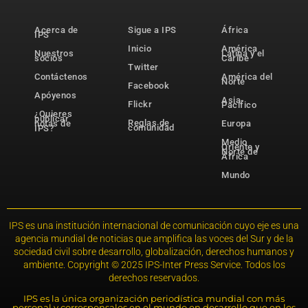
Acerca de
Sigue a IPS
África
IPS
Inicio
América
Nuestros
Latina y el
socios
Caribe
Twitter
Contáctenos
América del
Norte
Facebook
Apóyenos
Asia-
Flickr
Pacífico
¿Quieres
publicar
Reglas de
notas de
Europa
comunidad
IPS?
Medio
Oriente y
Norte de
África
Mundo
IPS es una institución internacional de comunicación cuyo eje es una
agencia mundial de noticias que amplifica las voces del Sur y de la
sociedad civil sobre desarrollo, globalización, derechos humanos y
ambiente. Copyright © 2025 IPS-Inter Press Service. Todos los
derechos reservados.
IPS es la única organización periodística mundial con más
personal y corresponsales en el mundo en desarrollo que en los