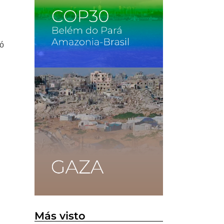
tó
Más visto