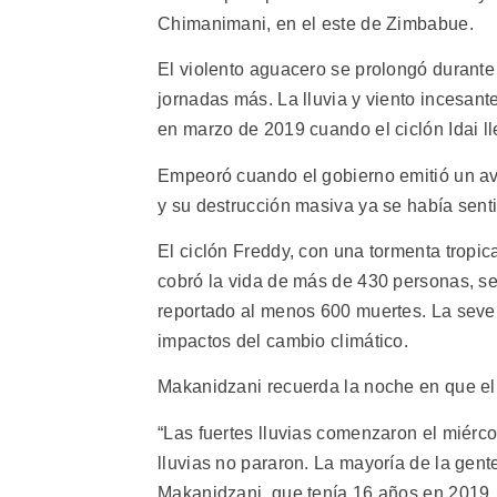
Chimanimani, en el este de Zimbabue.
El violento aguacero se prolongó durante 
jornadas más. La lluvia y viento incesant
en marzo de 2019 cuando el ciclón Idai lle
Empeoró cuando el gobierno emitió un av
y su destrucción masiva ya se había sen
El ciclón Freddy, con una tormenta tropic
cobró la vida de más de 430 personas, se
reportado al menos 600 muertes. La severi
impactos del cambio climático.
Makanidzani recuerda la noche en que el c
“Las fuertes lluvias comenzaron el miér
lluvias no pararon. La mayoría de la gent
Makanidzani, que tenía 16 años en 2019.