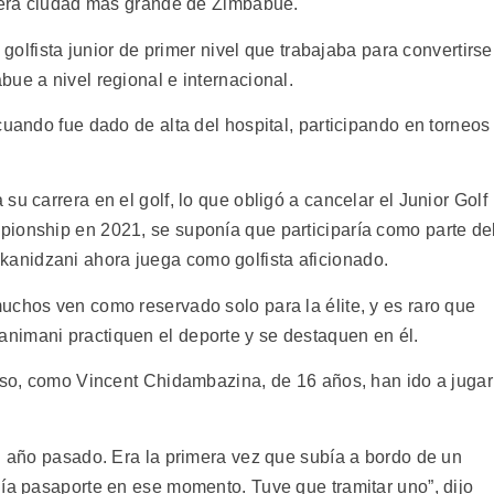
rcera ciudad más grande de Zimbabue.
 golfista junior de primer nivel que trabajaba para convertirse
ue a nivel regional e internacional.
cuando fue dado de alta del hospital, participando en torneos
u carrera en el golf, lo que obligó a cancelar el Junior Golf
ionship en 2021, se suponía que participaría como parte de
nidzani ahora juega como golfista aficionado.
uchos ven como reservado solo para la élite, y es raro que
nimani practiquen el deporte y se destaquen en él.
etso, como Vincent Chidambazina, de 16 años, han ido a jugar
el año pasado. Era la primera vez que subía a bordo de un
nía pasaporte en ese momento. Tuve que tramitar uno”, dijo