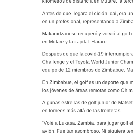
kilómetros de distancia en Mutare, la te
Antes de que llegara el ciclón Idai, era un
en un profesional, representando a Zimbab
Makanidzani se recuperó y volvió al golf 
en Mutare y la capital, Harare.
Después de que la covid-19 interrumpiera s
Challenge y el Toyota World Junior Champ
equipo de 12 miembros de Zimbabue. Maka
En Zimbabue, el golf es un deporte que m
los jóvenes de áreas remotas como Chima
Algunas estrellas de golf junior de Mats
en torneos más allá de las fronteras.
“Volé a Lukasa, Zambia, para jugar golf 
avión. Fue tan asombroso. Ni siquiera te