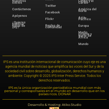
Nuestros
Latina y el
socios
Caribe
Twitter
Contáctenos
América del
Norte
Facebook
Apóyenos
Asia-
Flickr
Pacífico
¿Quieres
publicar
Reglas de
notas de
Europa
comunidad
IPS?
Medio
Oriente y
Norte de
África
Mundo
IPS es una institución internacional de comunicación cuyo eje es una
agencia mundial de noticias que amplifica las voces del Sur y de la
sociedad civil sobre desarrollo, globalización, derechos humanos y
ambiente. Copyright © 2025 IPS-Inter Press Service. Todos los
derechos reservados.
IPS es la única organización periodística mundial con más
personal y corresponsales en el mundo en desarrollo que en los
países ricos. DONAR
Desarrollo & Hosting: Atiko.Studio