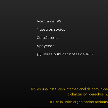
Acerca de IPS
Nuestros socios
Contáctenos
Apóyenos
¿Quieres publicar notas de IPS?
IPS es una institución internacional de comunicac
globalización, derechos 
IPS es la única organización periodí