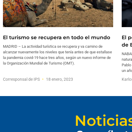
El turismo se recupera en todo el mundo
El 
de 
MADRID – La actividad turística se recupera y va camino de
alcanzar nuevamente los niveles que tenía antes de que estallase
NABAR
la pandemia covid-19 hace tres años, según un nuevo informe de
natura
la Organización Mundial de Turismo (OMT).
Pablo 
un año
Corresponsal de IPS
18 enero, 2023
Karlo
Noticia