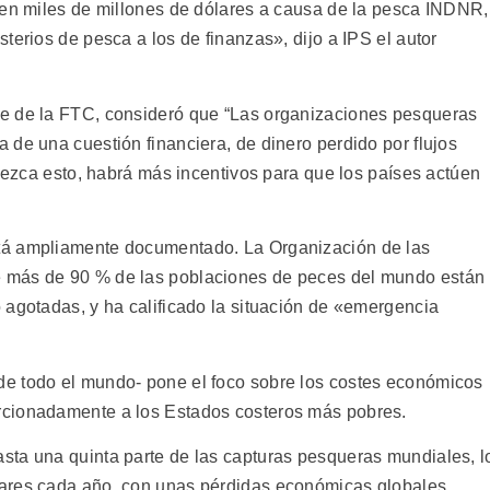
den miles de millones de dólares a causa de la pesca INDNR,
terios de pesca a los de finanzas», dijo a IPS el autor
e de la FTC, consideró que “Las organizaciones pesqueras
 de una cuestión financiera, de dinero perdido por flujos
blezca esto, habrá más incentivos para que los países actúen
tá ampliamente documentado. La Organización de las
 más de 90 % de las poblaciones de peces del mundo están
 agotadas, y ha calificado la situación de «emergencia
e todo el mundo- pone el foco sobre los costes económicos
rcionadamente a los Estados costeros más pobres.
sta una quinta parte de las capturas pesqueras mundiales, l
lares cada año, con unas pérdidas económicas globales