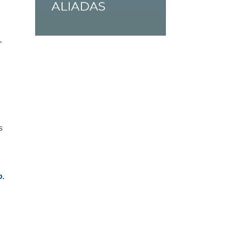
’
s
o.