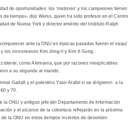
ldad de oportunidades: los ‘matones’ y los campeones tienen
es de tiempo», dijo Weiss, quien ha sido profesor en el Centr
dad de Nueva York y director emérito del Instituto Ralph
e comparecer ante la ONU en épocas pasadas fueron el iraquí
 y los norcoreanos Kim Jong-il y Kim Il-Sung.
ccidente, como Alemania, que por razones inexplicables
aron a su segundo al mando.
mar Gadafi y el palestino Yasir Arafat si se dirigieron a la
60 y 70.
e la ONU y antiguo jefe del Departamento de Información
ipación y el alcance de la cobertura reflejarán en la próxima
 de la ONU en estos tiempos inciertos de desorden