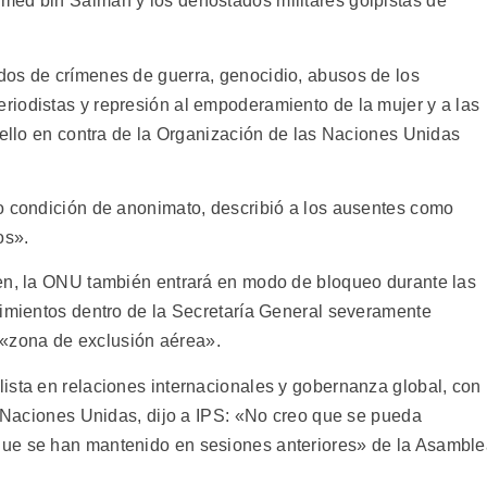
med bin Salman y los denostados militares golpistas de
dos de crímenes de guerra, genocidio, abusos de los
iodistas y represión al empoderamiento de la mujer y a las
 ello en contra de la Organización de las Naciones Unidas
o condición de anonimato, describió a los ausentes como
os».
nen, la ONU también entrará en modo de bloqueo durante las
vimientos dentro de la Secretaría General severamente
l «zona de exclusión aérea».
ista en relaciones internacionales y gobernanza global, con
s Naciones Unidas, dijo a IPS: «No creo que se pueda
que se han mantenido en sesiones anteriores» de la Asambl