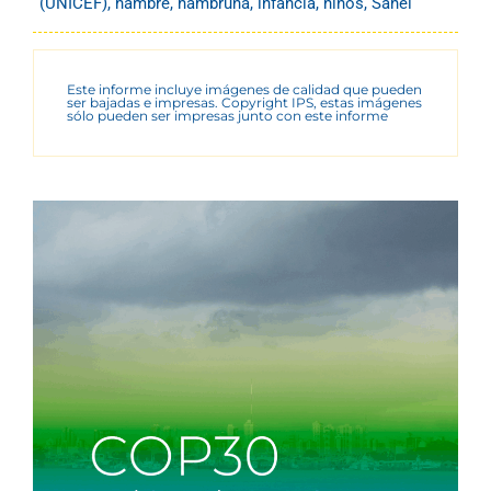
(UNICEF)
,
hambre
,
hambruna
,
infancia
,
niños
,
Sahel
Este informe incluye imágenes de calidad que pueden
ser bajadas e impresas. Copyright IPS, estas imágenes
sólo pueden ser impresas junto con este informe