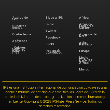
Acerca de
Sigue a IPS
África
IPS
Inicio
América
Nuestros
Latina y el
socios
Caribe
Twitter
Contáctenos
América del
Norte
Facebook
Apóyenos
Asia-
Flickr
Pacífico
¿Quieres
publicar
Reglas de
notas de
Europa
comunidad
IPS?
Medio
Oriente y
Norte de
África
Mundo
IPS es una institución internacional de comunicación cuyo eje es una
agencia mundial de noticias que amplifica las voces del Sur y de la
sociedad civil sobre desarrollo, globalización, derechos humanos y
ambiente. Copyright © 2025 IPS-Inter Press Service. Todos los
derechos reservados.