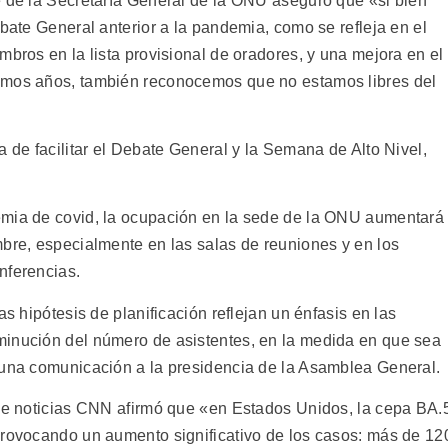
e de la Secretaría General de la ONU aseguró que «si bien
ebate General anterior a la pandemia, como se refleja en el
mbros en la lista provisional de oradores, y una mejora en el
imos años, también reconocemos que no estamos libres del
a de facilitar el Debate General y la Semana de Alto Nivel,
emia de covid, la ocupación en la sede de la ONU aumentará
mbre, especialmente en las salas de reuniones y en los
nferencias.
as hipótesis de planificación reflejan un énfasis en las
minución del número de asistentes, en la medida en que sea
 una comunicación a la presidencia de la Asamblea General.
 de noticias CNN afirmó que «en Estados Unidos, la cepa BA.
provocando un aumento significativo de los casos: más de 12