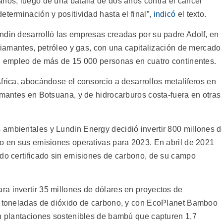
años, luego de una batalla de dos años contra el cáncer
eterminación y positividad hasta el final”,
indicó
el texto.
ndin desarrolló las empresas creadas por su padre Adolf, en
 diamantes, petróleo y gas, con una capitalización de mercado
el empleo de más de 15 000 personas en cuatro continentes.
frica, abocándose el consorcio a desarrollos metalíferos en
amantes en Botsuana, y de hidrocarburos costa-fuera en otras
ambientales y Lundin Energy decidió invertir 800 millones 
no en sus emisiones operativas para 2023. En abril de 2021
udo certificado sin emisiones de carbono, de su campo
a invertir 35 millones de dólares en proyectos de
de toneladas de dióxido de carbono, y con EcoPlanet Bamboo
en plantaciones sostenibles de bambú que capturen 1,7