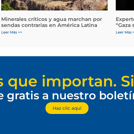
Minerales críticos y agua marchan por
Expert
sendas contrarias en América Latina
“Gaza 
Leer Más >>
Leer Más 
s que importan. Si
e gratis a nuestro bolet
Haz clic aquí