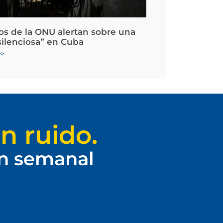
os de la ONU alertan sobre una
silenciosa” en Cuba
>>
n ruido.
ín semanal