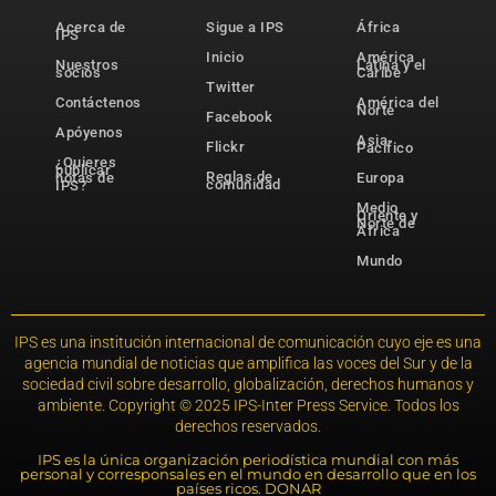
Acerca de
Sigue a IPS
África
IPS
Inicio
América
Nuestros
Latina y el
socios
Caribe
Twitter
Contáctenos
América del
Norte
Facebook
Apóyenos
Asia-
Flickr
Pacífico
¿Quieres
publicar
Reglas de
notas de
Europa
comunidad
IPS?
Medio
Oriente y
Norte de
África
Mundo
IPS es una institución internacional de comunicación cuyo eje es una
agencia mundial de noticias que amplifica las voces del Sur y de la
sociedad civil sobre desarrollo, globalización, derechos humanos y
ambiente. Copyright © 2025 IPS-Inter Press Service. Todos los
derechos reservados.
IPS es la única organización periodística mundial con más
personal y corresponsales en el mundo en desarrollo que en los
países ricos. DONAR