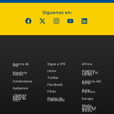
Síguenos en:
Acerca de
Sigue a IPS
África
IPS
Inicio
América
Nuestros
Latina y el
socios
Caribe
Twitter
Contáctenos
América del
Norte
Facebook
Apóyenos
Asia-
Flickr
Pacífico
¿Quieres
publicar
Reglas de
notas de
Europa
comunidad
IPS?
Medio
Oriente y
Norte de
África