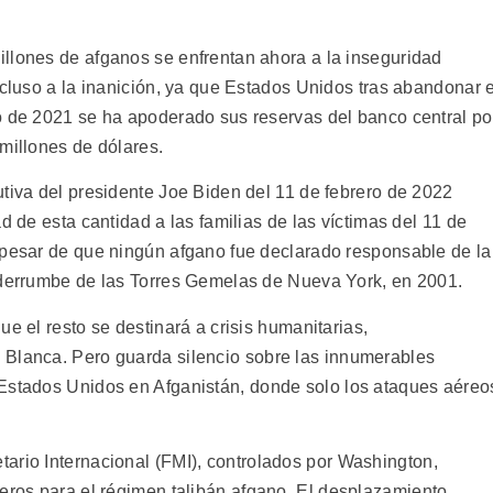
llones de afganos se enfrentan ahora a la inseguridad
ncluso a la inanición, ya que Estados Unidos tras abandonar e
o de 2021 se ha apoderado sus reservas del banco central po
millones de dólares.
tiva del presidente Joe Biden del 11 de febrero de 2022
ad de esta cantidad a las familias de las víctimas del 11 de
 pesar de que ningún afgano fue declarado responsable de la
 derrumbe de las Torres Gemelas de Nueva York, en 2001.
ue el resto se destinará a crisis humanitarias,
 Blanca. Pero guarda silencio sobre las innumerables
 Estados Unidos en Afganistán, donde solo los ataques aéreo
ario Internacional (FMI), controlados por Washington,
ieros para el régimen talibán afgano. El desplazamiento