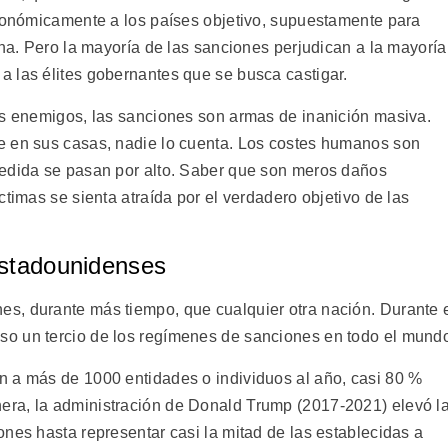
económicamente a los países objetivo, supuestamente para
ina. Pero la mayoría de las sanciones perjudican a la mayoría
 las élites gobernantes que se busca castigar.
os enemigos, las sanciones son armas de inanición masiva.
e en sus casas, nadie lo cuenta. Los costes humanos son
medida se pasan por alto. Saber que son meros daños
ctimas se sienta atraída por el verdadero objetivo de las
estadounidenses
s, durante más tiempo, que cualquier otra nación. Durante 
o un tercio de los regímenes de sanciones en todo el mund
n a más de 1000 entidades o individuos al año, casi 80 %
ra, la administración de Donald Trump (2017-2021) elevó l
nes hasta representar casi la mitad de las establecidas a