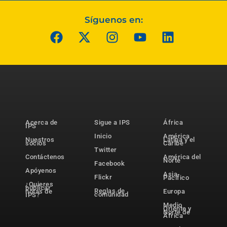
Síguenos en:
Acerca de
Sigue a IPS
África
IPS
Inicio
América
Nuestros
Latina y el
socios
Caribe
Twitter
Contáctenos
América del
Norte
Facebook
Apóyenos
Asia-
Flickr
Pacífico
¿Quieres
publicar
Reglas de
notas de
Europa
comunidad
IPS?
Medio
Oriente y
Norte de
África