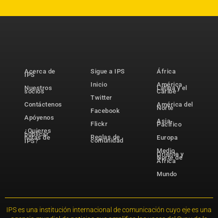
Acerca de
Sigue a IPS
África
IPS
Inicio
América
Nuestros
Latina y el
socios
Caribe
Twitter
Contáctenos
América del
Norte
Facebook
Apóyenos
Asia-
Flickr
Pacífico
¿Quieres
publicar
Reglas de
notas de
Europa
comunidad
IPS?
Medio
Oriente y
Norte de
África
Mundo
IPS es una institución internacional de comunicación cuyo eje es una