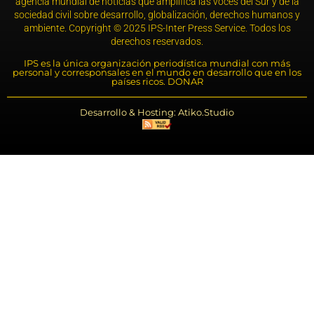
agencia mundial de noticias que amplifica las voces del Sur y de la
sociedad civil sobre desarrollo, globalización, derechos humanos y
ambiente. Copyright © 2025 IPS-Inter Press Service. Todos los
derechos reservados.
IPS es la única organización periodística mundial con más
personal y corresponsales en el mundo en desarrollo que en los
países ricos. DONAR
Desarrollo & Hosting: Atiko.Studio