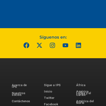
Síguenos en:
Acerca de
Sigue a IPS
África
IPS
Inicio
América
Nuestros
Latina y el
socios
Caribe
Twitter
Contáctenos
América del
Norte
Facebook