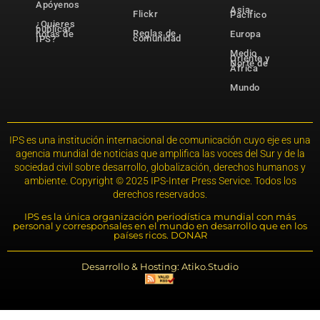
Apóyenos
Asia-
Flickr
Pacífico
¿Quieres
publicar
Reglas de
notas de
Europa
comunidad
IPS?
Medio
Oriente y
Norte de
África
Mundo
IPS es una institución internacional de comunicación cuyo eje es una
agencia mundial de noticias que amplifica las voces del Sur y de la
sociedad civil sobre desarrollo, globalización, derechos humanos y
ambiente. Copyright © 2025 IPS-Inter Press Service. Todos los
derechos reservados.
IPS es la única organización periodística mundial con más
personal y corresponsales en el mundo en desarrollo que en los
países ricos. DONAR
Desarrollo & Hosting: Atiko.Studio