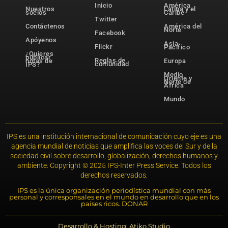
Inicio
América
Nuestros
Latina y el
socios
Caribe
Twitter
Contáctenos
América del
Norte
Facebook
Apóyenos
Asia-
Flickr
Pacífico
¿Quieres
publicar
Reglas de
notas de
Europa
comunidad
IPS?
Medio
Oriente y
Norte de
África
Mundo
IPS es una institución internacional de comunicación cuyo eje es una
agencia mundial de noticias que amplifica las voces del Sur y de la
sociedad civil sobre desarrollo, globalización, derechos humanos y
ambiente. Copyright © 2025 IPS-Inter Press Service. Todos los
derechos reservados.
IPS es la única organización periodística mundial con más
personal y corresponsales en el mundo en desarrollo que en los
países ricos. DONAR
Desarrollo & Hosting: Atiko.Studio