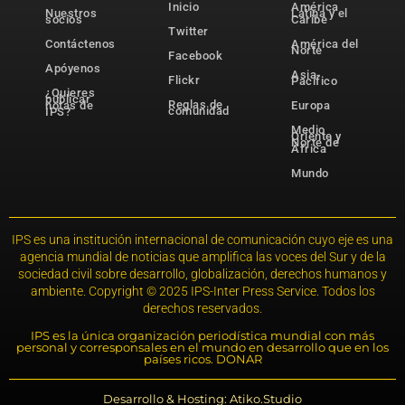
Inicio
América
Nuestros
Latina y el
socios
Caribe
Twitter
Contáctenos
América del
Norte
Facebook
Apóyenos
Asia-
Flickr
Pacífico
¿Quieres
publicar
Reglas de
notas de
Europa
comunidad
IPS?
Medio
Oriente y
Norte de
África
Mundo
IPS es una institución internacional de comunicación cuyo eje es una
agencia mundial de noticias que amplifica las voces del Sur y de la
sociedad civil sobre desarrollo, globalización, derechos humanos y
ambiente. Copyright © 2025 IPS-Inter Press Service. Todos los
derechos reservados.
IPS es la única organización periodística mundial con más
personal y corresponsales en el mundo en desarrollo que en los
países ricos. DONAR
Desarrollo & Hosting: Atiko.Studio