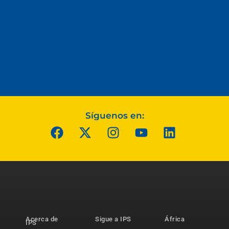
Síguenos en:
Acerca de
Sigue a IPS
África
IPS