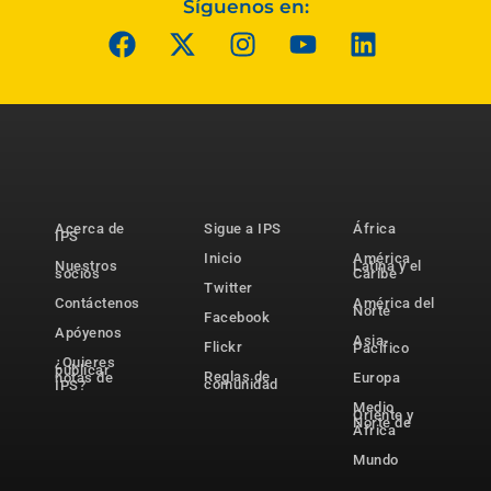
Síguenos en:
Acerca de
Sigue a IPS
África
IPS
Inicio
América
Nuestros
Latina y el
socios
Caribe
Twitter
Contáctenos
América del
Norte
Facebook
Apóyenos
Asia-
Flickr
Pacífico
¿Quieres
publicar
Reglas de
notas de
Europa
comunidad
IPS?
Medio
Oriente y
Norte de
África
Mundo