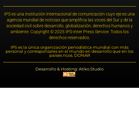
IPS es una institución internacional de comunicación cuyo eje es una
agencia mundial de noticias que amplifica las voces del Sur y de la
sociedad civil sobre desarrollo, globalización, derechos humanos y
ambiente. Copyright © 2025 IPS-Inter Press Service. Todos los
derechos reservados.
IPS es la única organización periodística mundial con más
personal y corresponsales en el mundo en desarrollo que en los
países ricos. DONAR
Desarrollo & Hosting: Atiko.Studio