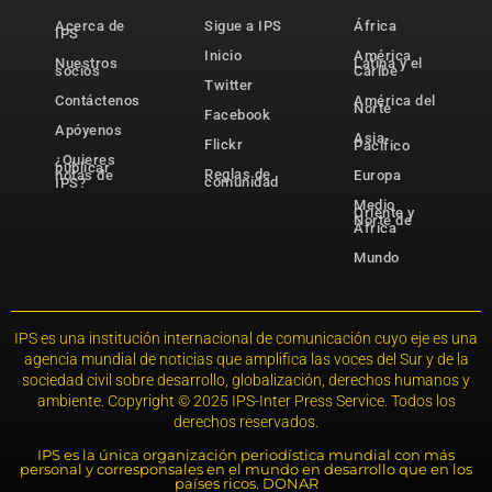
Acerca de
Sigue a IPS
África
IPS
Inicio
América
Nuestros
Latina y el
socios
Caribe
Twitter
Contáctenos
América del
Norte
Facebook
Apóyenos
Asia-
Flickr
Pacífico
¿Quieres
publicar
Reglas de
notas de
Europa
comunidad
IPS?
Medio
Oriente y
Norte de
África
Mundo
IPS es una institución internacional de comunicación cuyo eje es una
agencia mundial de noticias que amplifica las voces del Sur y de la
sociedad civil sobre desarrollo, globalización, derechos humanos y
ambiente. Copyright © 2025 IPS-Inter Press Service. Todos los
derechos reservados.
IPS es la única organización periodística mundial con más
personal y corresponsales en el mundo en desarrollo que en los
países ricos. DONAR