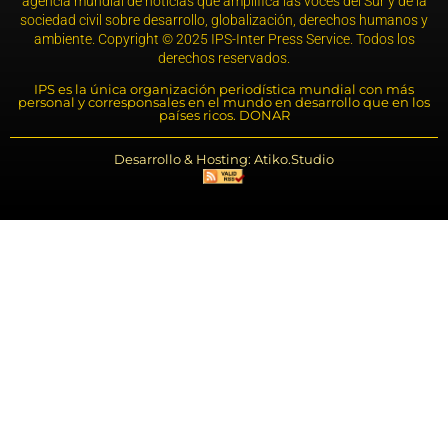
agencia mundial de noticias que amplifica las voces del Sur y de la
sociedad civil sobre desarrollo, globalización, derechos humanos y
ambiente. Copyright © 2025 IPS-Inter Press Service. Todos los
derechos reservados.
IPS es la única organización periodística mundial con más
personal y corresponsales en el mundo en desarrollo que en los
países ricos. DONAR
Desarrollo & Hosting: Atiko.Studio