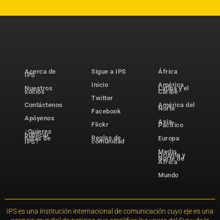
Acerca de
Sigue a IPS
África
IPS
Inicio
América
Nuestros
Latina y el
socios
Caribe
Twitter
Contáctenos
América del
Norte
Facebook
Apóyenos
Asia-
Flickr
Pacífico
¿Quieres
publicar
Reglas de
notas de
Europa
comunidad
IPS?
Medio
Oriente y
Norte de
África
Mundo
IPS es una institución internacional de comunicación cuyo eje es una