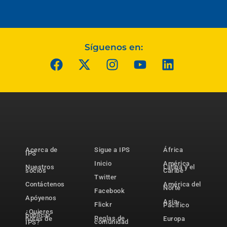
Síguenos en:
Acerca de
Sigue a IPS
África
IPS
Inicio
América
Nuestros
Latina y el
socios
Caribe
Twitter
Contáctenos
América del
Norte
Facebook
Apóyenos
Asia-
Flickr
Pacífico
¿Quieres
publicar
Reglas de
notas de
Europa
comunidad
IPS?