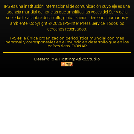
IPS es una institución internacional de comunicación cuyo eje es una
agencia mundial de noticias que amplifica las voces del Sur y de la
sociedad civil sobre desarrollo, globalización, derechos humanos y
ambiente. Copyright © 2025 IPS-Inter Press Service. Todos los
derechos reservados.
IPS es la única organización periodística mundial con más
personal y corresponsales en el mundo en desarrollo que en los
países ricos. DONAR
Desarrollo & Hosting: Atiko.Studio