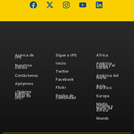
Acerca de
Sigue a IPS
África
IPS
Inicio
América
Nuestros
Latina y el
socios
Caribe
Twitter
Contáctenos
América del
Norte
Facebook
Apóyenos
Asia-
Flickr
Pacífico
¿Quieres
publicar
Reglas de
notas de
Europa
comunidad
IPS?
Medio
Oriente y
Norte de
África
Mundo