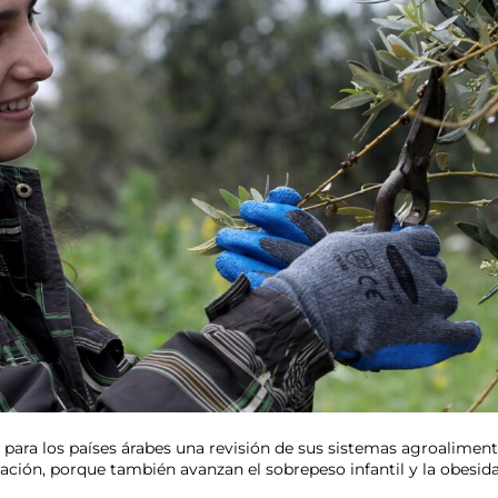
para los países árabes una revisión de sus sistemas agroalimen
oblación, porque también avanzan el sobrepeso infantil y la obes