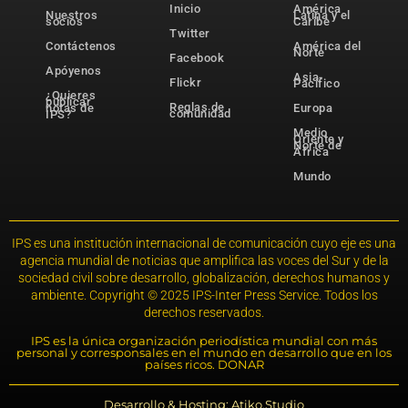
Inicio
América
Nuestros
Latina y el
socios
Caribe
Twitter
Contáctenos
América del
Norte
Facebook
Apóyenos
Asia-
Flickr
Pacífico
¿Quieres
publicar
Reglas de
notas de
Europa
comunidad
IPS?
Medio
Oriente y
Norte de
África
Mundo
IPS es una institución internacional de comunicación cuyo eje es una
agencia mundial de noticias que amplifica las voces del Sur y de la
sociedad civil sobre desarrollo, globalización, derechos humanos y
ambiente. Copyright © 2025 IPS-Inter Press Service. Todos los
derechos reservados.
IPS es la única organización periodística mundial con más
personal y corresponsales en el mundo en desarrollo que en los
países ricos. DONAR
Desarrollo & Hosting: Atiko.Studio