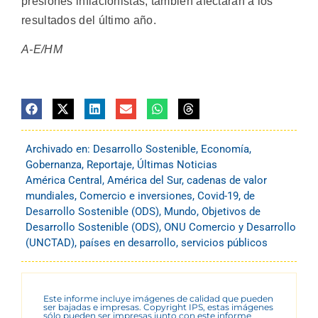
presiones inflacionistas, también afectarán a los
resultados del último año.
A-E/HM
Archivado en:
Desarrollo Sostenible
,
Economía
,
Gobernanza
,
Reportaje
,
Últimas Noticias
América Central
,
América del Sur
,
cadenas de valor
mundiales
,
Comercio e inversiones
,
Covid-19
,
de
Desarrollo Sostenible (ODS)
,
Mundo
,
Objetivos de
Desarrollo Sostenible (ODS)
,
ONU Comercio y Desarrollo
(UNCTAD)
,
países en desarrollo
,
servicios públicos
Este informe incluye imágenes de calidad que pueden
ser bajadas e impresas. Copyright IPS, estas imágenes
sólo pueden ser impresas junto con este informe