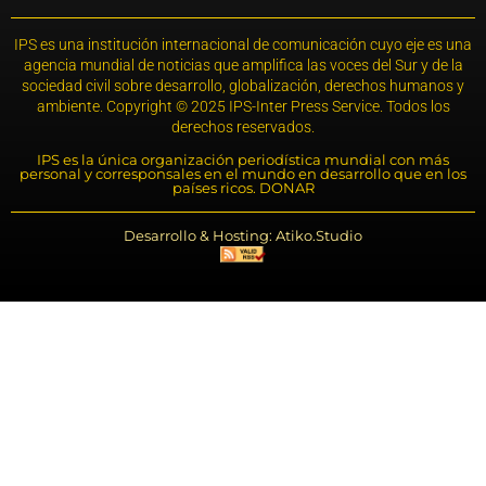
IPS es una institución internacional de comunicación cuyo eje es una
agencia mundial de noticias que amplifica las voces del Sur y de la
sociedad civil sobre desarrollo, globalización, derechos humanos y
ambiente. Copyright © 2025 IPS-Inter Press Service. Todos los
derechos reservados.
IPS es la única organización periodística mundial con más
personal y corresponsales en el mundo en desarrollo que en los
países ricos. DONAR
Desarrollo & Hosting: Atiko.Studio