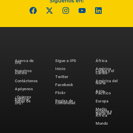
Síguenos en:
Acerca de
Sigue a IPS
África
IPS
Inicio
América
Nuestros
Latina y el
socios
Caribe
Twitter
Contáctenos
América del
Norte
Facebook
Apóyenos
Asia-
Flickr
Pacífico
¿Quieres
publicar
Reglas de
notas de
Europa
comunidad
IPS?
Medio
Oriente y
Norte de
África
Mundo