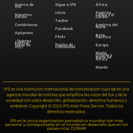
Acerca de
Sigue a IPS
África
IPS
Inicio
América
Nuestros
Latina y el
socios
Caribe
Twitter
Contáctenos
América del
Norte
Facebook
Apóyenos
Asia-
Flickr
Pacífico
¿Quieres
publicar
Reglas de
notas de
Europa
comunidad
IPS?
Medio
Oriente y
Norte de
África
Mundo
IPS es una institución internacional de comunicación cuyo eje es una
agencia mundial de noticias que amplifica las voces del Sur y de la
sociedad civil sobre desarrollo, globalización, derechos humanos y
ambiente. Copyright © 2025 IPS-Inter Press Service. Todos los
derechos reservados.
IPS es la única organización periodística mundial con más
personal y corresponsales en el mundo en desarrollo que en los
países ricos. DONAR