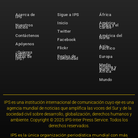
Acerca de
Sigue a IPS
África
IPS
Inicio
América
Nuestros
Latina y el
socios
Caribe
Twitter
Contáctenos
América del
Norte
Facebook
Apóyenos
Asia-
Flickr
Pacífico
¿Quieres
publicar
Reglas de
notas de
Europa
comunidad
IPS?
Medio
Oriente y
Norte de
África
Mundo
IPS es una institución internacional de comunicación cuyo eje es una
agencia mundial de noticias que amplifica las voces del Sur y de la
sociedad civil sobre desarrollo, globalización, derechos humanos y
ambiente. Copyright © 2025 IPS-Inter Press Service. Todos los
derechos reservados.
IPS es la única organización periodística mundial con más