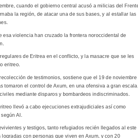
iembre, cuando el gobierno central acusó a milicias del Frent
naba la región, de atacar una de sus bases, y al estallar las
nes.
 esa violencia han cruzado la frontera noroccidental de
n.
egulares de Eritrea en el conflicto, y la masacre que se les
 eritreo.
 recolección de testimonios, sostiene que el 19 de noviembre
eas tomaron el control de Axum, en una ofensiva a gran escala
iviles mediante disparos y bombardeos indiscriminados.
eritreo llevó a cabo ejecuciones extrajudiciales así como
 según AI.
ivientes y testigos, tanto refugiados recién llegados al este
s logradas con personas que viven en Axum, y con 20