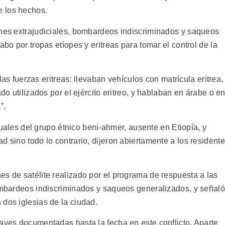
e los hechos.
ones extrajudiciales, bombardeos indiscriminados y saqueos
abo por tropas etíopes y eritreas para tomar el control de la
 las fuerzas eritreas: llevaban vehículos con matrícula eritrea,
ado utilizados por el ejército eritreo, y hablaban en árabe o e
”.
ituales del grupo étnico beni-ahmer, ausente en Etiopía, y
d sino todo lo contrario, dijeron abiertamente a los resident
es de satélite realizado por el programa de respuesta a las
bombardeos indiscriminados y saqueos generalizados, y señaló
 dos iglesias de la ciudad.
raves documentadas hasta la fecha en este conflicto. Aparte