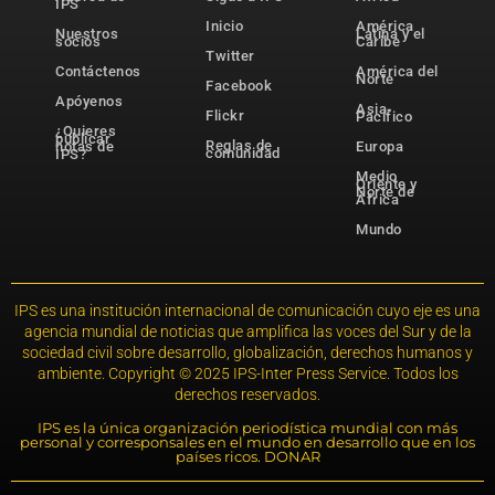
IPS
Inicio
América
Nuestros
Latina y el
socios
Caribe
Twitter
Contáctenos
América del
Norte
Facebook
Apóyenos
Asia-
Flickr
Pacífico
¿Quieres
publicar
Reglas de
notas de
Europa
comunidad
IPS?
Medio
Oriente y
Norte de
África
Mundo
IPS es una institución internacional de comunicación cuyo eje es una
agencia mundial de noticias que amplifica las voces del Sur y de la
sociedad civil sobre desarrollo, globalización, derechos humanos y
ambiente. Copyright © 2025 IPS-Inter Press Service. Todos los
derechos reservados.
IPS es la única organización periodística mundial con más
personal y corresponsales en el mundo en desarrollo que en los
países ricos. DONAR