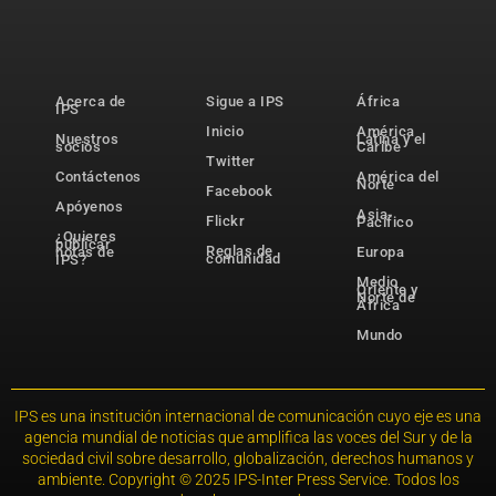
Acerca de
Sigue a IPS
África
IPS
Inicio
América
Nuestros
Latina y el
socios
Caribe
Twitter
Contáctenos
América del
Norte
Facebook
Apóyenos
Asia-
Flickr
Pacífico
¿Quieres
publicar
Reglas de
notas de
Europa
comunidad
IPS?
Medio
Oriente y
Norte de
África
Mundo
IPS es una institución internacional de comunicación cuyo eje es una
agencia mundial de noticias que amplifica las voces del Sur y de la
sociedad civil sobre desarrollo, globalización, derechos humanos y
ambiente. Copyright © 2025 IPS-Inter Press Service. Todos los