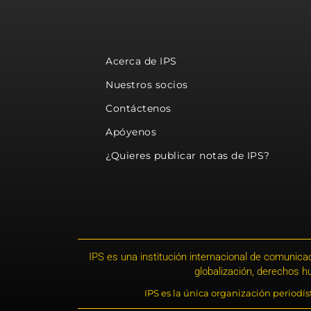
Acerca de IPS
Nuestros socios
Contáctenos
Apóyenos
¿Quieres publicar notas de IPS?
IPS es una institución internacional de comunicac
globalización, derechos 
IPS es la única organización periodí